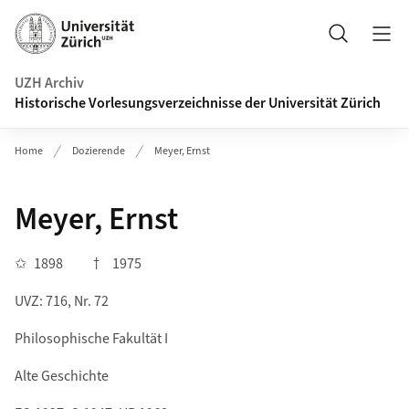
Navigation auf uzh.ch
Suche
UZH Archiv
Historische Vorlesungsverzeichnisse der Universität Zürich
Home
Dozierende
Meyer, Ernst
Meyer, Ernst
✩
1898
†
1975
UVZ: 716, Nr. 72
Philosophische Fakultät I
Alte Geschichte