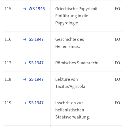
115
WS 1946
Griechische Papyri mit
EO
Einführung in die
Papyrologie.
116
SS 1947
Geschichte des
EO
Hellenismus.
117
SS 1947
Römisches Staatsrecht.
EO
118
SS 1947
Lektüre von
EO
Tacitus'Agricola.
119
SS 1947
Inschriften zur
EO
hellenistischen
Staatsverwaltung.