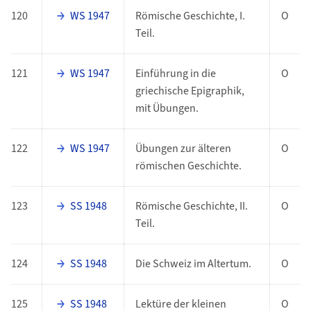
120
WS 1947
Römische Geschichte, I.
O
Teil.
121
WS 1947
Einführung in die
O
griechische Epigraphik,
mit Übungen.
122
WS 1947
Übungen zur älteren
O
römischen Geschichte.
123
SS 1948
Römische Geschichte, II.
O
Teil.
124
SS 1948
Die Schweiz im Altertum.
O
125
SS 1948
Lektüre der kleinen
O