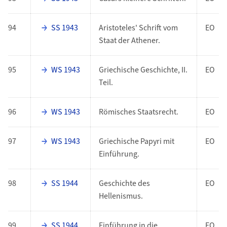
94
SS 1943
Aristoteles' Schrift vom
EO
Staat der Athener.
95
WS 1943
Griechische Geschichte, II.
EO
Teil.
96
WS 1943
Römisches Staatsrecht.
EO
97
WS 1943
Griechische Papyri mit
EO
Einführung.
98
SS 1944
Geschichte des
EO
Hellenismus.
99
SS 1944
Einführung in die
EO