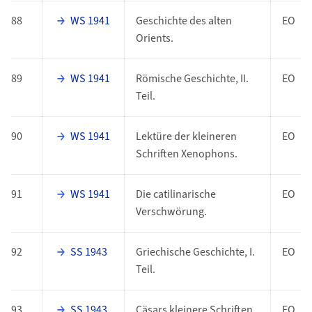
88
WS 1941
Geschichte des alten
EO
Orients.
89
WS 1941
Römische Geschichte, II.
EO
Teil.
90
WS 1941
Lektüre der kleineren
EO
Schriften Xenophons.
91
WS 1941
Die catilinarische
EO
Verschwörung.
92
SS 1943
Griechische Geschichte, I.
EO
Teil.
93
SS 1943
Cäsars kleinere Schriften.
EO