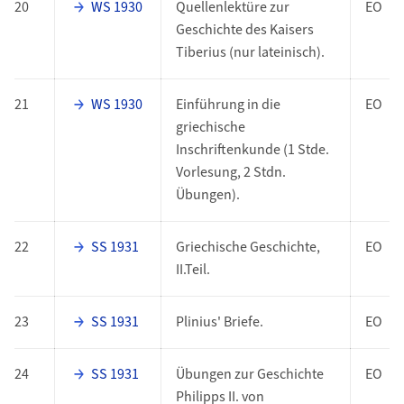
20
WS 1930
Quellenlektüre zur
EO
Geschichte des Kaisers
Tiberius (nur lateinisch).
21
WS 1930
Einführung in die
EO
griechische
Inschriftenkunde (1 Stde.
Vorlesung, 2 Stdn.
Übungen).
22
SS 1931
Griechische Geschichte,
EO
II.Teil.
23
SS 1931
Plinius' Briefe.
EO
24
SS 1931
Übungen zur Geschichte
EO
Philipps II. von