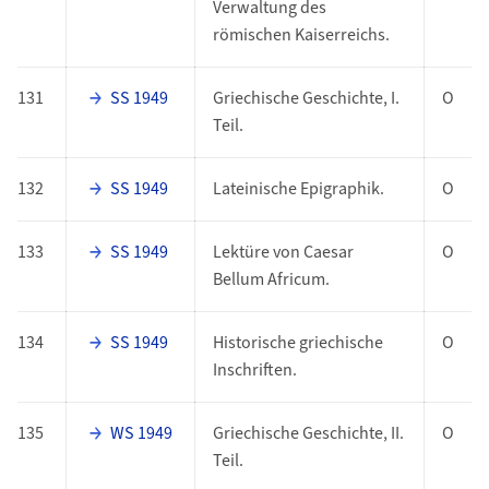
Verwaltung des
römischen Kaiserreichs.
131
SS 1949
Griechische Geschichte, I.
O
Teil.
132
SS 1949
Lateinische Epigraphik.
O
133
SS 1949
Lektüre von Caesar
O
Bellum Africum.
134
SS 1949
Historische griechische
O
Inschriften.
135
WS 1949
Griechische Geschichte, II.
O
Teil.