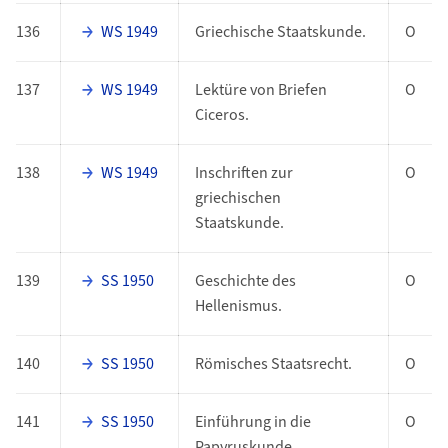
136
WS 1949
Griechische Staatskunde.
O
137
WS 1949
Lektüre von Briefen
O
Ciceros.
138
WS 1949
Inschriften zur
O
griechischen
Staatskunde.
139
SS 1950
Geschichte des
O
Hellenismus.
140
SS 1950
Römisches Staatsrecht.
O
141
SS 1950
Einführung in die
O
Papyruskunde.