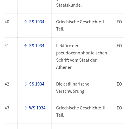
Staatskunde.
40
SS 1934
Griechische Geschichte, I.
EO
Teil.
41
SS 1934
Lektüre der
EO
pseudoxenophonteischen
Schrift vom Staat der
Athener.
42
SS 1934
Die catilinarische
EO
Verschwörung.
43
WS 1934
Griechische Geschichte, II.
EO
Teil.