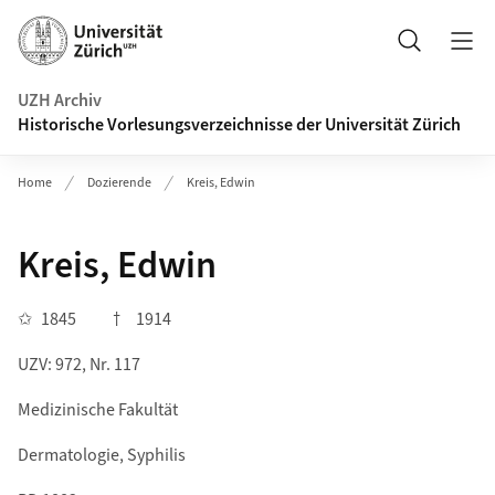
Navigation auf uzh.ch
Suche
UZH Archiv
Historische Vorlesungsverzeichnisse der Universität Zürich
Home
Dozierende
Kreis, Edwin
Kreis, Edwin
✩
1845
†
1914
UZV: 972, Nr. 117
Medizinische Fakultät
Dermatologie, Syphilis