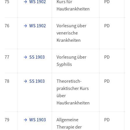
75
WS 1902
Kurs für
PD
Hautkrankheiten
76
WS 1902
Vorlesung über
PD
venerische
Krankheiten
77
SS 1903
Vorlesung über
PD
Syphilis
78
SS 1903
Theoretisch-
PD
praktischer Kurs
über
Hautkrankheiten
79
WS 1903
Allgemeine
PD
Therapie der