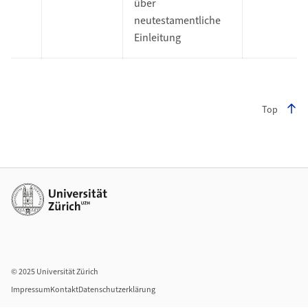
über
neutestamentliche
Einleitung
Top
Footer
Weiterführende Links
© 2025 Universität Zürich
Impressum
Kontakt
Datenschutzerklärung