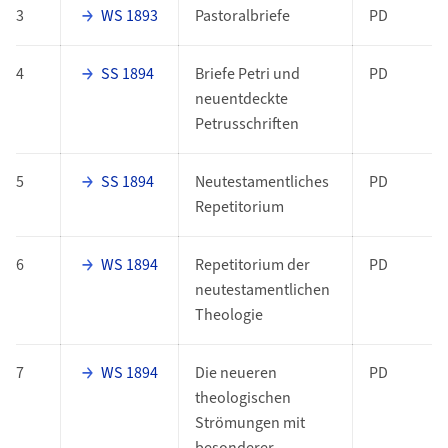
3
WS 1893
Pastoralbriefe
PD
4
SS 1894
Briefe Petri und
PD
neuentdeckte
Petrusschriften
5
SS 1894
Neutestamentliches
PD
Repetitorium
6
WS 1894
Repetitorium der
PD
neutestamentlichen
Theologie
7
WS 1894
Die neueren
PD
theologischen
Strömungen mit