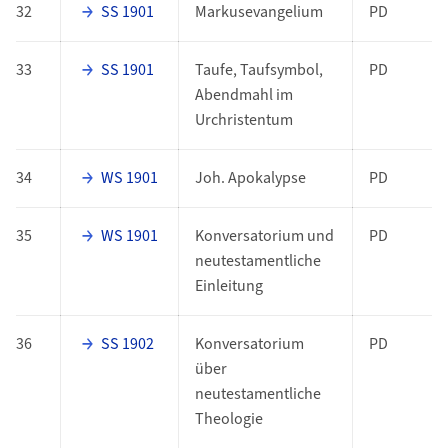
32
SS 1901
Markusevangelium
PD
33
SS 1901
Taufe, Taufsymbol,
PD
Abendmahl im
Urchristentum
34
WS 1901
Joh. Apokalypse
PD
35
WS 1901
Konversatorium und
PD
neutestamentliche
Einleitung
36
SS 1902
Konversatorium
PD
über
neutestamentliche
Theologie