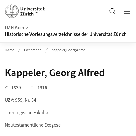
Navigation auf uzh.ch
Suche
UZH Archiv
Historische Vorlesungsverzeichnisse der Universität Zürich
Home
Dozierende
Kappeler, Georg Alfred
Kappeler, Georg Alfred
✩
1839
†
1916
UZV: 959, Nr. 54
Theologische Fakultät
Neutestamentliche Exegese