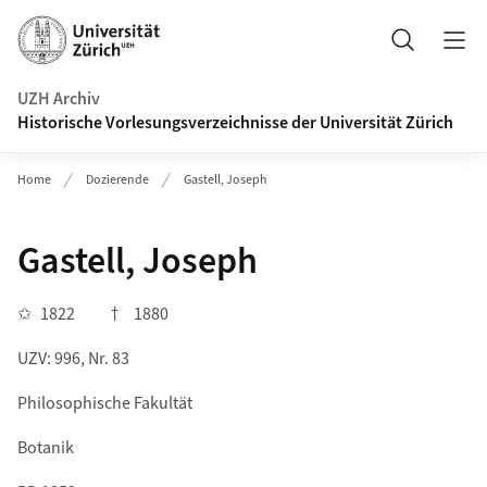
Navigation auf uzh.ch
Suche
UZH Archiv
Historische Vorlesungsverzeichnisse der Universität Zürich
Home
Dozierende
Gastell, Joseph
Gastell, Joseph
✩
1822
†
1880
UZV: 996, Nr. 83
Philosophische Fakultät
Botanik