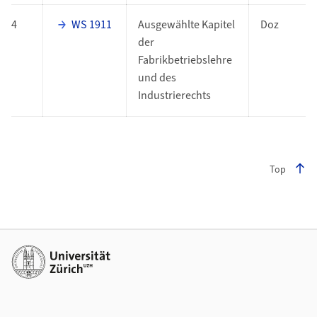
4
WS 1911
Ausgewählte Kapitel
Doz
der
Fabrikbetriebslehre
und des
Industrierechts
Top
Footer
Weiterführende Links