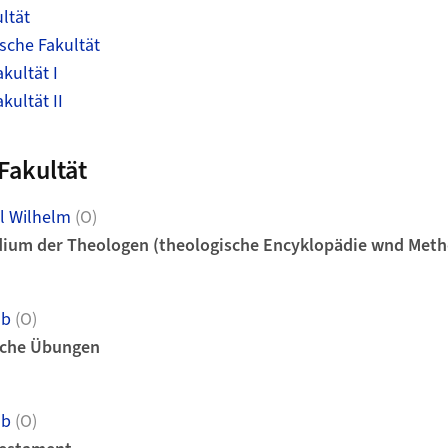
ltät
sche Fakultät
kultät I
kultät II
Fakultät
l Wilhelm
(O)
dium der Theologen (theologische Encyklopädie wnd Meth
ob
(O)
liche Übungen
ob
(O)