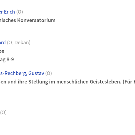
r Erich
(O)
hisches Konversatorium
ard
(O, Dekan)
be
ag 8-9
s-Rechberg, Gustav
(O)
sen und ihre Stellung im menschlichen Geistesleben. (Für 
(O)