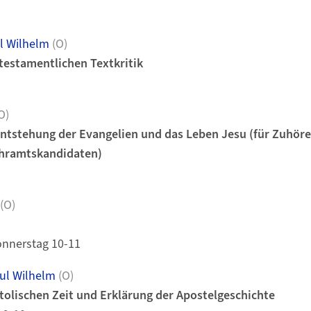
l Wilhelm
(O)
testamentlichen Textkritik
O)
Entstehung der Evangelien und das Leben Jesu (für Zuhörer
ehramtskandidaten)
(O)
onnerstag 10-11
ul Wilhelm
(O)
tolischen Zeit und Erklärung der Apostelgeschichte