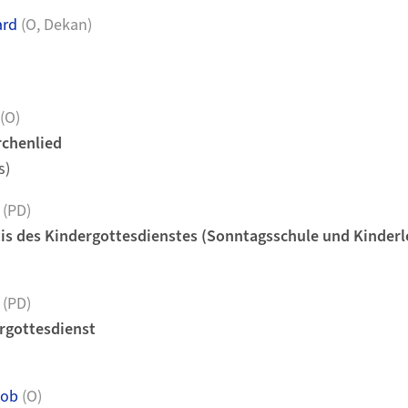
ard
(O, Dekan)
(O)
rchenlied
s)
(PD)
is des Kindergottesdienstes (Sonntagsschule und Kinderl
(PD)
gottesdienst
kob
(O)