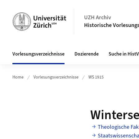
Navigation auf uzh.ch
UZH Archiv
Historische Vorlesungs
Haupt-Navigation
Vorlesungsverzeichnisse
Dozierende
Suche in Hist
Home
Vorlesungsverzeichnisse
WS 1915
Winters
Theologische Fak
Staatswissenschaf