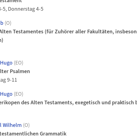
 Testament
3-5, Donnerstag 4-5
ob
(O)
Alten Testamentes (für Zuhörer aller Fakultäten, insbeson
n)
 Hugo
(EO)
lter Psalmen
tag 9-11
 Hugo
(EO)
Perikopen des Alten Testaments, exegetisch und praktisch
l Wilhelm
(O)
utestamentlichen Grammatik