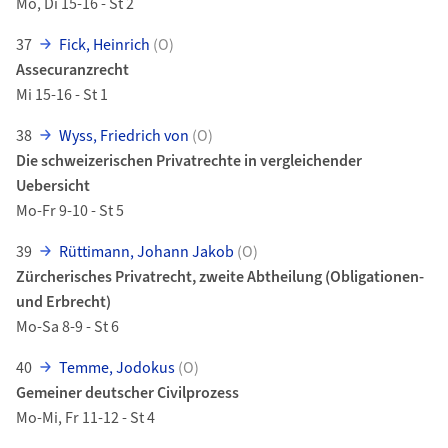
Mo, Di 15-16 - St 2
37
Fick, Heinrich
(O)
Assecuranzrecht
Mi 15-16 - St 1
38
Wyss, Friedrich von
(O)
Die schweizerischen Privatrechte in vergleichender
Uebersicht
Mo-Fr 9-10 - St 5
39
Rüttimann, Johann Jakob
(O)
Zürcherisches Privatrecht, zweite Abtheilung (Obligationen-
und Erbrecht)
Mo-Sa 8-9 - St 6
40
Temme, Jodokus
(O)
Gemeiner deutscher Civilprozess
Mo-Mi, Fr 11-12 - St 4