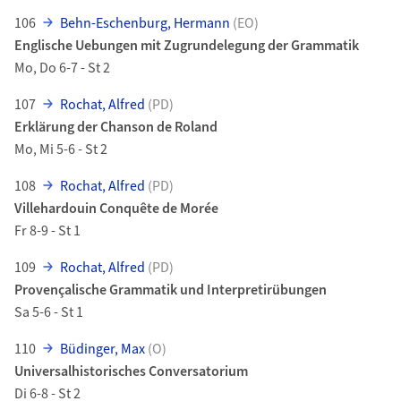
106
Behn-Eschenburg, Hermann
(EO)
Englische Uebungen mit Zugrundelegung der Grammatik
Mo, Do 6-7 - St 2
107
Rochat, Alfred
(PD)
Erklärung der Chanson de Roland
Mo, Mi 5-6 - St 2
108
Rochat, Alfred
(PD)
Villehardouin Conquête de Morée
Fr 8-9 - St 1
109
Rochat, Alfred
(PD)
Provençalische Grammatik und Interpretirübungen
Sa 5-6 - St 1
110
Büdinger, Max
(O)
Universalhistorisches Conversatorium
Di 6-8 - St 2