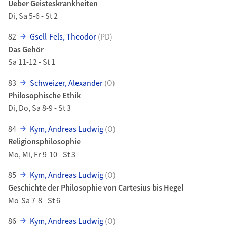
Ueber Geisteskrankheiten
Di, Sa 5-6 - St 2
82
Gsell-Fels, Theodor
(PD)
Das Gehör
Sa 11-12 - St 1
83
Schweizer, Alexander
(O)
Philosophische Ethik
Di, Do, Sa 8-9 - St 3
84
Kym, Andreas Ludwig
(O)
Religionsphilosophie
Mo, Mi, Fr 9-10 - St 3
85
Kym, Andreas Ludwig
(O)
Geschichte der Philosophie von Cartesius bis Hegel
Mo-Sa 7-8 - St 6
86
Kym, Andreas Ludwig
(O)