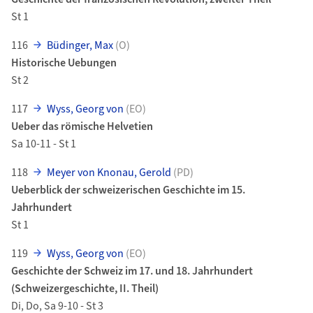
St 1
116
Büdinger, Max
(O)
Historische Uebungen
St 2
117
Wyss, Georg von
(EO)
Ueber das römische Helvetien
Sa 10-11 - St 1
118
Meyer von Knonau, Gerold
(PD)
Ueberblick der schweizerischen Geschichte im 15.
Jahrhundert
St 1
119
Wyss, Georg von
(EO)
Geschichte der Schweiz im 17. und 18. Jahrhundert
(Schweizergeschichte, II. Theil)
Di, Do, Sa 9-10 - St 3