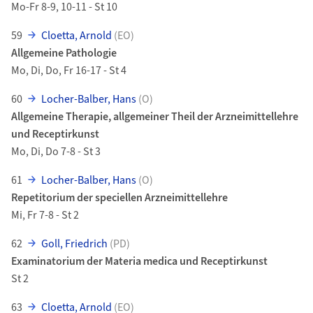
Mo-Fr 8-9, 10-11 - St 10
59
Cloetta, Arnold
(EO)
Allgemeine Pathologie
Mo, Di, Do, Fr 16-17 - St 4
60
Locher-Balber, Hans
(O)
Allgemeine Therapie, allgemeiner Theil der Arzneimittellehre
und Receptirkunst
Mo, Di, Do 7-8 - St 3
61
Locher-Balber, Hans
(O)
Repetitorium der speciellen Arzneimittellehre
Mi, Fr 7-8 - St 2
62
Goll, Friedrich
(PD)
Examinatorium der Materia medica und Receptirkunst
St 2
63
Cloetta, Arnold
(EO)