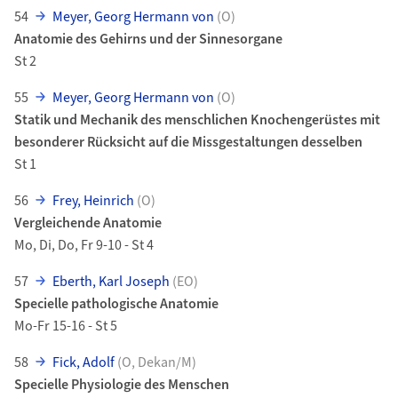
54
Meyer, Georg Hermann von
(O)
Anatomie des Gehirns und der Sinnesorgane
St 2
55
Meyer, Georg Hermann von
(O)
Statik und Mechanik des menschlichen Knochengerüstes mit
besonderer Rücksicht auf die Missgestaltungen desselben
St 1
56
Frey, Heinrich
(O)
Vergleichende Anatomie
Mo, Di, Do, Fr 9-10 - St 4
57
Eberth, Karl Joseph
(EO)
Specielle pathologische Anatomie
Mo-Fr 15-16 - St 5
58
Fick, Adolf
(O, Dekan/M)
Specielle Physiologie des Menschen