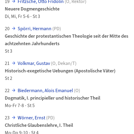
19
Fritzsche, Otto Fridolin
(O, Rektor)
Neuere Dogmengeschichte
Di, Mi, Fr 5-6 - St 3
20
Spörri, Hermann
(PD)
Geschichte der protestantischen Theologie seit der Mitte des
achtzehnten Jahrhunderts
St 3
21
Volkmar, Gustav
(O, Dekan/T)
Historisch-exegetische Uebungen (Apostolische Väter)
St 2
22
Biedermann, Alois Emanuel
(O)
Dogmatik, I. principieller und historischer Theil
Mo-Fr 7-8 - St 5
23
Wörner, Ernst
(PD)
Christliche Glaubenslehre, I. Theil
Mo-Do 9-10 - St 4