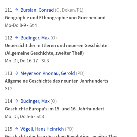
111
Bursian, Conrad
(O, Dekan/P1)
Geographie und Ethnographie von Griechenland
Mo-Do 8-9 - St 4
112
Büdinger, Max
(O)
Uebersicht der mittleren und neueren Geschichte
(Allgemeine Geschichte, zweiter Theil)
Mo, Di, Do 16-17 - St 3
113
Meyer von Knonau, Gerold
(PD)
Allgemeine Geschichte des neunten Jahrhunderts
St 2
114
Büdinger, Max
(O)
Geschichte Europa's im 15. und 16. Jahrhundert
Mo, Di, Do 5-6 - St 3
115
Vögeli, Hans Heinrich
(PD)
Geschichte der französischen Revolution, zweiter Theil