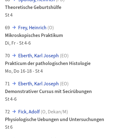
Theoretische Geburtshülfe
St 4
69
Frey, Heinrich
(O)
Mikroskopisches Praktikum
Di, Fr - St 4-6
70
Eberth, Karl Joseph
(EO)
Prakticum der pathologischen Histologie
Mo, Do 16-18 - St 4
71
Eberth, Karl Joseph
(EO)
Demonstrativer Cursus mit Secirübungen
St 4-6
72
Fick, Adolf
(O, Dekan/M)
Physiologische Uebungen und Untersuchungen
St 6