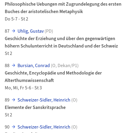
Philosophische Uebungen mit Zugrundelegung des ersten
Buches der aristotelischen Metaphysik
Do 5-7 - St 2
87
Uhlig, Gustav
(PD)
Geschichte der Erziehung und über den gegenwärtigen
höhern Schulunterricht in Deutschland und der Schweiz
St 2
88
Bursian, Conrad
(O, Dekan/P1)
Geschichte, Encyclopädie und Methodologie der
Alterthumswissenschaft
Mo, Mi, Fr 5-6 - St 3
89
Schweizer-Sidler, Heinrich
(O)
Elemente der Sanskritsprache
St 2
90
Schweizer-Sidler, Heinrich
(O)