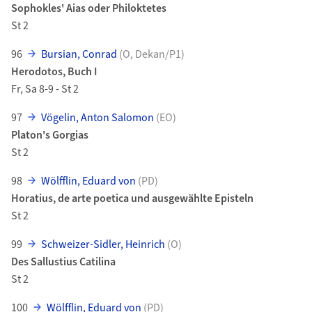
Sophokles' Aias oder Philoktetes
St 2
96
Bursian, Conrad
(O, Dekan/P1)
Herodotos, Buch I
Fr, Sa 8-9 - St 2
97
Vögelin, Anton Salomon
(EO)
Platon's Gorgias
St 2
98
Wölfflin, Eduard von
(PD)
Horatius, de arte poetica und ausgewählte Episteln
St 2
99
Schweizer-Sidler, Heinrich
(O)
Des Sallustius Catilina
St 2
100
Wölfflin, Eduard von
(PD)