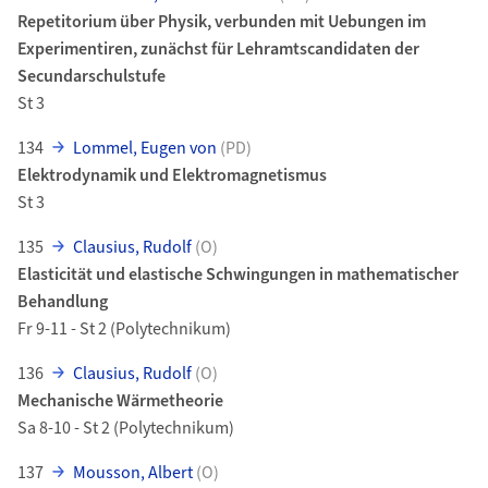
Repetitorium über Physik, verbunden mit Uebungen im
Experimentiren, zunächst für Lehramtscandidaten der
Secundarschulstufe
St 3
134
Lommel, Eugen von
(PD)
Elektrodynamik und Elektromagnetismus
St 3
135
Clausius, Rudolf
(O)
Elasticität und elastische Schwingungen in mathematischer
Behandlung
Fr 9-11 - St 2 (Polytechnikum)
136
Clausius, Rudolf
(O)
Mechanische Wärmetheorie
Sa 8-10 - St 2 (Polytechnikum)
137
Mousson, Albert
(O)