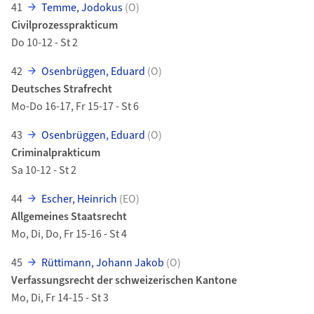
41
Temme, Jodokus
(O)
Civilprozessprakticum
Do 10-12 - St 2
42
Osenbrüggen, Eduard
(O)
Deutsches Strafrecht
Mo-Do 16-17, Fr 15-17 - St 6
43
Osenbrüggen, Eduard
(O)
Criminalprakticum
Sa 10-12 - St 2
44
Escher, Heinrich
(EO)
Allgemeines Staatsrecht
Mo, Di, Do, Fr 15-16 - St 4
45
Rüttimann, Johann Jakob
(O)
Verfassungsrecht der schweizerischen Kantone
Mo, Di, Fr 14-15 - St 3