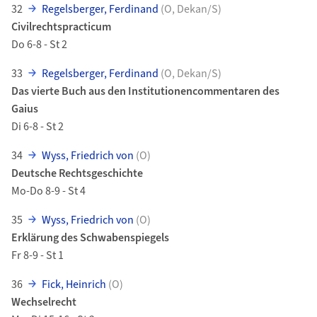
32
Regelsberger, Ferdinand
(O, Dekan/S)
Civilrechtspracticum
Do 6-8 - St 2
33
Regelsberger, Ferdinand
(O, Dekan/S)
Das vierte Buch aus den Institutionencommentaren des
Gaius
Di 6-8 - St 2
34
Wyss, Friedrich von
(O)
Deutsche Rechtsgeschichte
Mo-Do 8-9 - St 4
35
Wyss, Friedrich von
(O)
Erklärung des Schwabenspiegels
Fr 8-9 - St 1
36
Fick, Heinrich
(O)
Wechselrecht