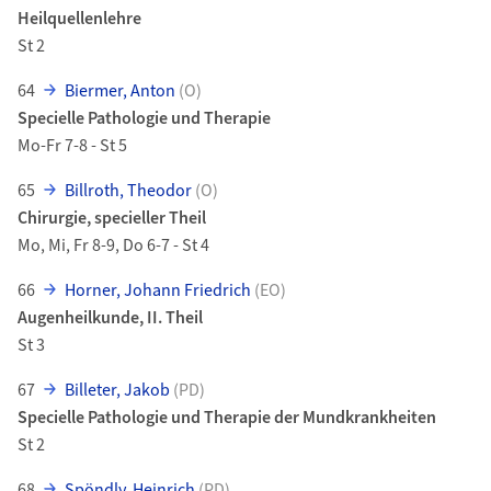
Heilquellenlehre
St 2
64
Biermer, Anton
(O)
Specielle Pathologie und Therapie
Mo-Fr 7-8 - St 5
65
Billroth, Theodor
(O)
Chirurgie, specieller Theil
Mo, Mi, Fr 8-9, Do 6-7 - St 4
66
Horner, Johann Friedrich
(EO)
Augenheilkunde, II. Theil
St 3
67
Billeter, Jakob
(PD)
Specielle Pathologie und Therapie der Mundkrankheiten
St 2
68
Spöndly, Heinrich
(PD)