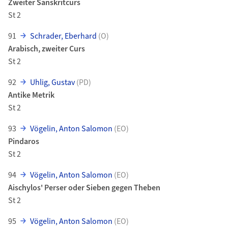
Zweiter Sanskritcurs
St 2
91
Schrader, Eberhard
(O)
Arabisch, zweiter Curs
St 2
92
Uhlig, Gustav
(PD)
Antike Metrik
St 2
93
Vögelin, Anton Salomon
(EO)
Pindaros
St 2
94
Vögelin, Anton Salomon
(EO)
Aischylos' Perser oder Sieben gegen Theben
St 2
95
Vögelin, Anton Salomon
(EO)