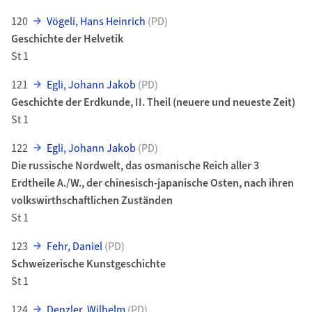
120
Vögeli, Hans Heinrich
(PD)
Geschichte der Helvetik
St 1
121
Egli, Johann Jakob
(PD)
Geschichte der Erdkunde, II. Theil (neuere und neueste Zeit)
St 1
122
Egli, Johann Jakob
(PD)
Die russische Nordwelt, das osmanische Reich aller 3
Erdtheile A./W., der chinesisch-japanische Osten, nach ihren
volkswirthschaftlichen Zuständen
St 1
123
Fehr, Daniel
(PD)
Schweizerische Kunstgeschichte
St 1
124
Denzler, Wilhelm
(PD)