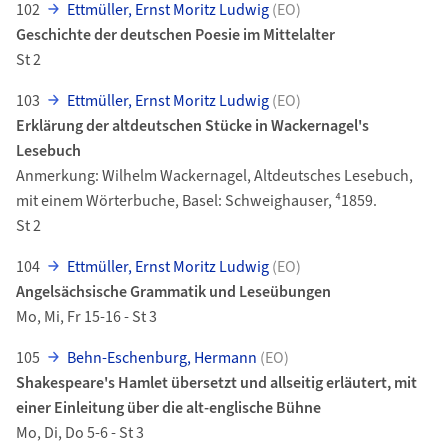
102
Ettmüller, Ernst Moritz Ludwig
(EO)
Geschichte der deutschen Poesie im Mittelalter
St 2
103
Ettmüller, Ernst Moritz Ludwig
(EO)
Erklärung der altdeutschen Stücke in Wackernagel's
Lesebuch
Anmerkung: Wilhelm Wackernagel, Altdeutsches Lesebuch,
mit einem Wörterbuche, Basel: Schweighauser, ⁴1859.
St 2
104
Ettmüller, Ernst Moritz Ludwig
(EO)
Angelsächsische Grammatik und Leseübungen
Mo, Mi, Fr 15-16 - St 3
105
Behn-Eschenburg, Hermann
(EO)
Shakespeare's Hamlet übersetzt und allseitig erläutert, mit
einer Einleitung über die alt-englische Bühne
Mo, Di, Do 5-6 - St 3