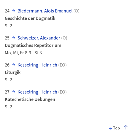
24
Biedermann, Alois Emanuel
(O)
Geschichte der Dogmatik
St 2
25
Schweizer, Alexander
(O)
Dogmatisches Repetitorium
Mo, Mi, Fr 8-9 - St 3
26
Kesselring, Heinrich
(EO)
Liturgik
St 2
27
Kesselring, Heinrich
(EO)
Katechetische Uebungen
St 2
Top