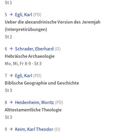
St 1
5
Egli, Karl
(PD)
Ueber die alexandrinische Version des Jeremjah
(Interpretirübungen)
St 2
6
Schrader, Eberhard
(O)
Hebräische Archaeologie
Mo, Mi, Fr 8-9 - St 3
7
Egli, Karl
(PD)
Biblische Geographie und Geschichte
St 3
8
Heidenheim, Moritz
(PD)
Alttestamentliche Theologie
St 3
9
Keim, Karl Theodor
(O)