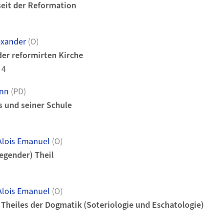
eit der Reformation
exander
(O)
er reformirten Kirche
 4
ann
(PD)
s und seiner Schule
lois Emanuel
(O)
egender) Theil
lois Emanuel
(O)
 Theiles der Dogmatik (Soteriologie und Eschatologie)