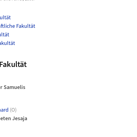
ultät
tliche Fakultät
ltät
akultät
Fakultät
r Samuelis
hard
(O)
eten Jesaja