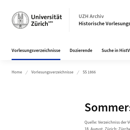
Navigation auf uzh.ch
UZH Archiv
Historische Vorlesungs
Haupt-Navigation
Vorlesungsverzeichnisse
Dozierende
Suche in Hist
Home
Vorlesungsverzeichnisse
SS 1866
Sommers
Quelle: Verzeichniss der 
18. August, Zürich: Zürche