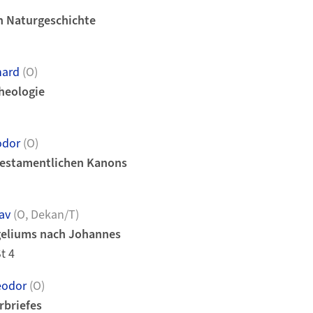
en Naturgeschichte
hard
(O)
heologie
odor
(O)
testamentlichen Kanons
av
(O, Dekan/T)
geliums nach Johannes
St 4
eodor
(O)
rbriefes