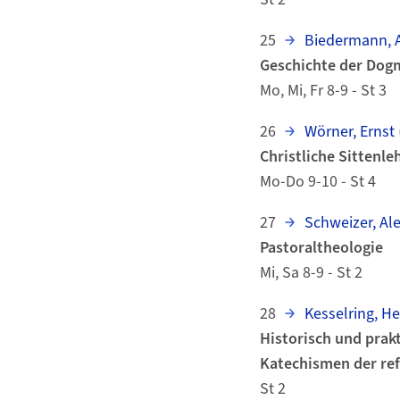
25
Biedermann, A
Geschichte der Dog
Mo, Mi, Fr 8-9 - St 3
26
Wörner, Ernst
Christliche Sittenleh
Mo-Do 9-10 - St 4
27
Schweizer, Al
Pastoraltheologie
Mi, Sa 8-9 - St 2
28
Kesselring, He
Historisch und prak
Katechismen der ref
St 2