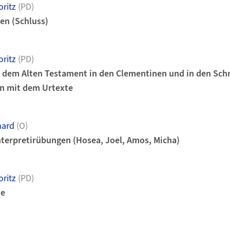
ritz
(PD)
en (Schluss)
ritz
(PD)
s dem Alten Testament in den Clementinen und in den Schr
en mit dem Urtexte
hard
(O)
nterpretirübungen (Hosea, Joel, Amos, Micha)
ritz
(PD)
ie