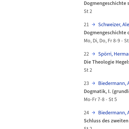
Dogmengeschichte s
St 2
21
Schweizer, Al
Dogmengeschichte d
Mo, Di, Do, Fr 8-9 - St
22
Spörri, Herm
Die Theologie Hegel
St 2
23
Biedermann, A
Dogmatik, I. (grundl
Mo-Fr 7-8 - St 5
24
Biedermann, A
Schluss des zweiten
St 2