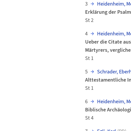
3
Heidenheim, Mo
Erklärung der Psalm
St 2
4
Heidenheim, Mo
Ueber die Citate au
Märtyrers, verglich
St 1
5
Schrader, Eber
Alttestamentliche I
St 1
6
Heidenheim, Mo
Biblische Archäolog
St 4