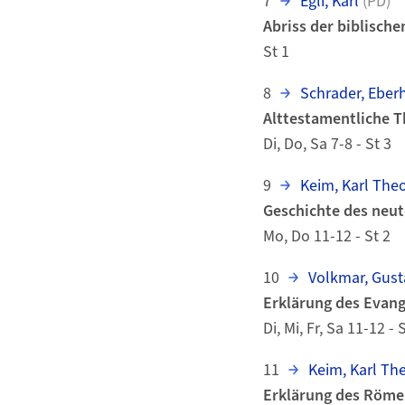
7
Egli, Karl
(PD)
Abriss der biblisch
St 1
8
Schrader, Eber
Alttestamentliche T
Di, Do, Sa 7-8 - St 3
9
Keim, Karl The
Geschichte des neu
Mo, Do 11-12 - St 2
10
Volkmar, Gust
Erklärung des Evan
Di, Mi, Fr, Sa 11-12 - 
11
Keim, Karl Th
Erklärung des Röme