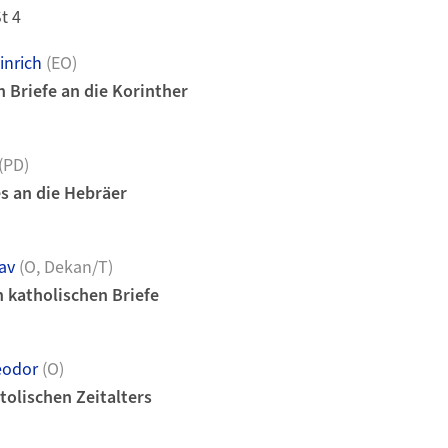
St 4
inrich
(EO)
 Briefe an die Korinther
(PD)
es an die Hebräer
av
(O, Dekan/T)
n katholischen Briefe
eodor
(O)
tolischen Zeitalters