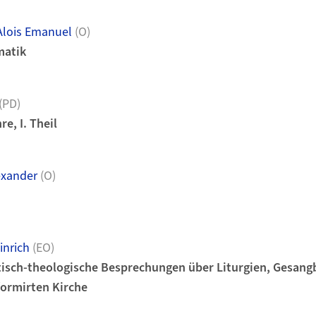
lois Emanuel
(O)
matik
(PD)
re, I. Theil
exander
(O)
inrich
(EO)
tisch-theologische Besprechungen über Liturgien, Gesan
ormirten Kirche