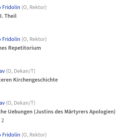
 Fridolin
(O, Rektor)
I. Theil
 Fridolin
(O, Rektor)
hes Repetitorium
av
(O, Dekan/T)
teren Kirchengeschichte
av
(O, Dekan/T)
che Uebungen (Justins des Märtyrers Apologien)
 2
 Fridolin
(O, Rektor)