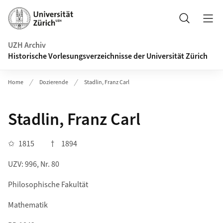
Navigation auf uzh.ch
Suche
UZH Archiv
Historische Vorlesungsverzeichnisse der Universität Zürich
Home
Dozierende
Stadlin, Franz Carl
Stadlin, Franz Carl
✩
1815
†
1894
UZV: 996, Nr. 80
Philosophische Fakultät
Mathematik