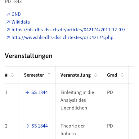
PD 1843
GND
Wikidata
https://hls-dhs-dss.ch/de/articles/042174/2011-12-07/
http://www.hls-dhs-dss.ch/textes/d/D42174.php
Veranstaltungen
#
Semester
Veranstaltung
Grad
Fu
1
SS 1844
Einleitung in die
PD
Analysis des
Unendlichen
2
SS 1844
Theorie der
PD
höhern