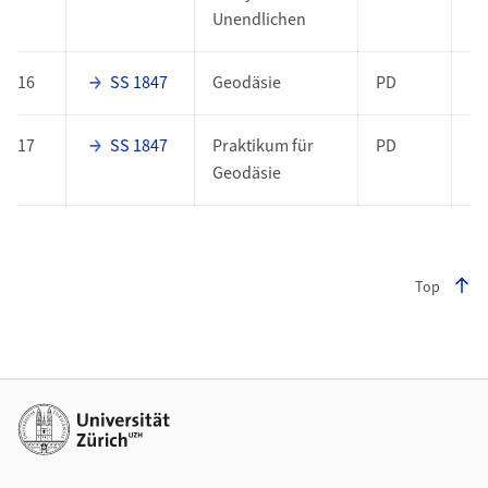
Unendlichen
16
SS 1847
Geodäsie
PD
17
SS 1847
Praktikum für
PD
Geodäsie
Top
Footer
Weiterführende Links