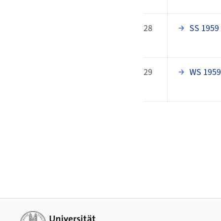
28
SS 1959
29
WS 1959
Footer
Weiterführende Links