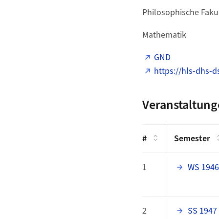
Philosophische Fakul
Mathematik
GND
https://hls-dhs-d
Veranstaltun
#
Semester
1
WS 1946
2
SS 1947