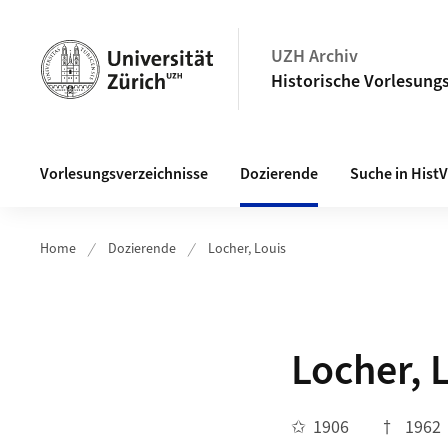
Navigation auf uzh.ch
UZH Archiv
Historische Vorlesungs
Haupt-Navigation
Vorlesungsverzeichnisse
Dozierende
Suche in Hist
Home
Dozierende
Locher, Louis
Locher, 
✩
1906
†
1962