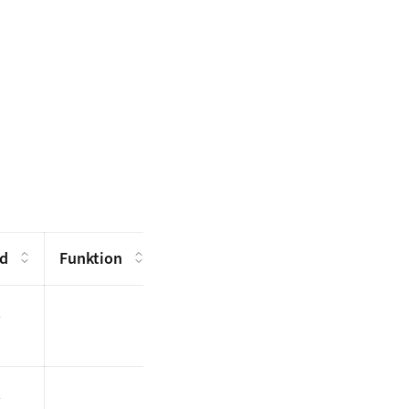
d
Funktion
z
z