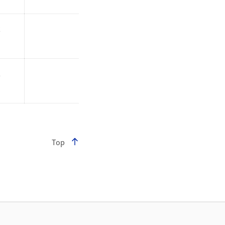
z
z
Top