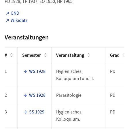
PD 1928, TP 1937, EO 1950, HP 1965
GND
Wikidata
Veranstaltungen
#
Semester
Veranstaltung
Grad
1
WS 1928
Hygienisches
PD
Kolloquium I und II.
2
WS 1928
Parasitologie.
PD
3
SS 1929
Hygienisches
PD
Kolloquium.