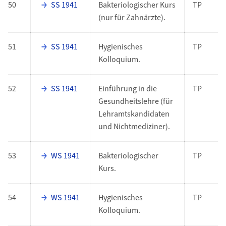
50
SS 1941
Bakteriologischer Kurs
TP
(nur für Zahnärzte).
51
SS 1941
Hygienisches
TP
Kolloquium.
52
SS 1941
Einführung in die
TP
Gesundheitslehre (für
Lehramtskandidaten
und Nichtmediziner).
53
WS 1941
Bakteriologischer
TP
Kurs.
54
WS 1941
Hygienisches
TP
Kolloquium.