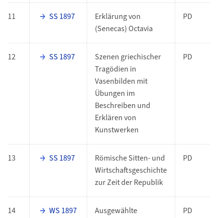
11
SS 1897
Erklärung von
PD
(Senecas) Octavia
12
SS 1897
Szenen griechischer
PD
Tragödien in
Vasenbilden mit
Übungen im
Beschreiben und
Erklären von
Kunstwerken
13
SS 1897
Römische Sitten- und
PD
Wirtschaftsgeschichte
zur Zeit der Republik
14
WS 1897
Ausgewählte
PD