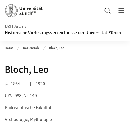
Navigation auf uzh.ch
Suche
UZH Archiv
Historische Vorlesungsverzeichnisse der Universität Zürich
Home
Dozierende
Bloch, Leo
Bloch, Leo
✩
1864
†
1920
UZV: 988, Nr. 149
Philosophische Fakultät I
Archäologie, Mythologie