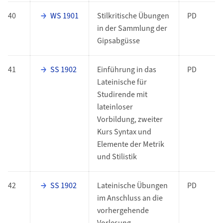
40
WS 1901
Stilkritische Übungen
PD
in der Sammlung der
Gipsabgüsse
41
SS 1902
Einführung in das
PD
Lateinische für
Studirende mit
lateinloser
Vorbildung, zweiter
Kurs Syntax und
Elemente der Metrik
und Stilistik
42
SS 1902
Lateinische Übungen
PD
im Anschluss an die
vorhergehende