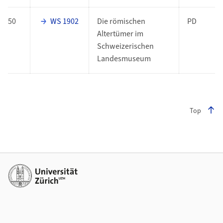
50
WS 1902
Die römischen
PD
Altertümer im
Schweizerischen
Landesmuseum
Top
Footer
Weiterführende Links